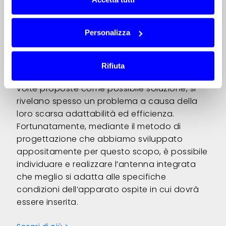
integrate
Quando progettiamo un’antenna integrata
Personalizza
realizziamo un prodotto altamente
specializzato, unico e specifico, ottimizzato
per la particolare applicazione a cui è
Rifiuta
destinato. Le antenne miniaturizzate SMD, a
volte proposte come possibile soluzione, si
rivelano spesso un problema a causa della
loro scarsa adattabilità ed efficienza.
Fortunatamente, mediante il metodo di
progettazione che abbiamo sviluppato
appositamente per questo scopo, è possibile
individuare e realizzare l’antenna integrata
che meglio si adatta alle specifiche
condizioni dell’apparato ospite in cui dovrà
essere inserita.