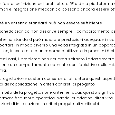
 fasi di definizione dell’architettura RF e della piattaforma
mbri e integrazione meccanica possono ancora essere otti
ché un’antenna standard può non essere su
hé un’antenna standard può non essere sufficiente
scheda tecnica non descrive sempre il comportamento dell’a
ntenna standard può mostrare prestazioni adeguate in cond
ortarsi in modo diverso una volta integrata in un apparato 
lica, inserita dietro un radome o utilizzata in prossimità di 
esti casi, il problema non riguarda soltanto l’adattamento 
iene un comportamento coerente con l’obiettivo della misu
ema.
rogettazione custom consente di affrontare questi aspetti fi
ci dell’applicazione in criteri concreti di progetto.
ambito della progettazione antenne radar, questo significa p
ormare frequenza operativa, banda, guadagno, direttività, 
zioni di installazione in criteri progettuali verificabili.
enne per radar in banda L, S e C