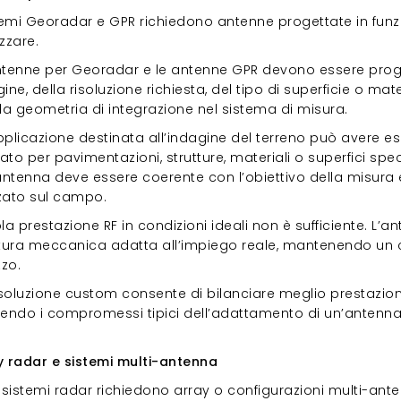
stemi Georadar e GPR richiedono antenne progettate in funz
zzare.
ntenne per Georadar e le antenne GPR devono essere proget
ine, della risoluzione richiesta, del tipo di superficie o ma
la geometria di integrazione nel sistema di misura.
pplicazione destinata all’indagine del terreno può avere es
to per pavimentazioni, strutture, materiali o superfici spec
antenna deve essere coerente con l’obiettivo della misura e
zzato sul campo.
la prestazione RF in condizioni ideali non è sufficiente. L’a
ttura meccanica adatta all’impiego reale, mantenendo un
izzo.
oluzione custom consente di bilanciare meglio prestazioni R
cendo i compromessi tipici dell’adattamento di un’antenn
ay radar e sistemi multi-antenna
y radar e sistemi multi-antenna
i sistemi radar richiedono array o configurazioni multi-a