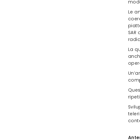
modo 
Le a
coer
piatt
SAR 
radia
La qu
anch
opera
Un’a
comp
Quest
ripet
Svilu
tele
conte
Ant
Ante