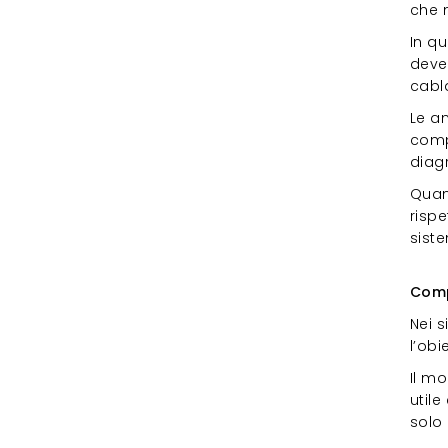
che 
In qu
deve 
cabl
Le a
comp
diagr
Quand
risp
sist
Com
Comp
Nei 
l’obi
Il mo
utile
solo