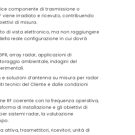
plice componente di trasmissione o
F viene irradiato e ricevuto, contribuendo
ettivi di misura.
o di vista elettronico, ma non raggiungere
della reale configurazione in cui dovrà
PR, array radar, applicazioni di
nitoraggio ambientale, indagini del
erimentali.
m e soluzioni d’antenna su misura per radar
ti tecnici del Cliente e dalle condizioni
ne RF coerente con la frequenza operativa,
orma di installazione e gli obiettivi di
per sistemi radar, la valutazione
ppo.
tiva, trasmettitori, ricevitori, unità di