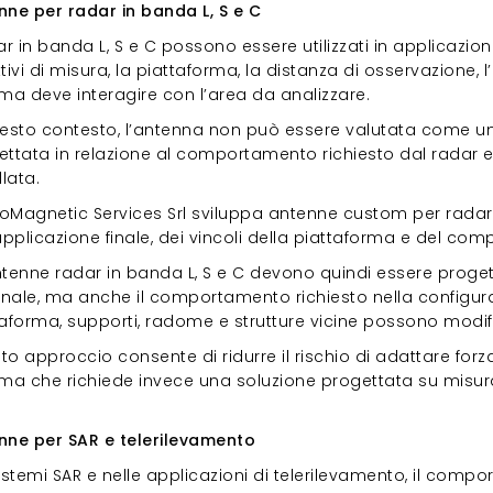
nne per radar in banda L, S e C
ar in banda L, S e C possono essere utilizzati in applicazio
tivi di misura, la piattaforma, la distanza di osservazione, 
ma deve interagire con l’area da analizzare.
uesto contesto, l’antenna non può essere valutata come u
ttata in relazione al comportamento richiesto dal radar e 
llata.
troMagnetic Services Srl sviluppa antenne custom per radar
applicazione finale, dei vincoli della piattaforma e del co
ntenne radar in banda L, S e C devono quindi essere proge
nale, ma anche il comportamento richiesto nella configuraz
aforma, supporti, radome e strutture vicine possono modific
to approccio consente di ridurre il rischio di adattare f
ema che richiede invece una soluzione progettata su misur
enne per SAR e telerilevamento
nne per SAR e telerilevamento
istemi SAR e nelle applicazioni di telerilevamento, il comp