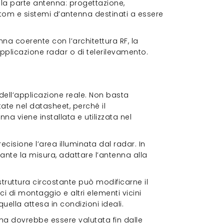
a la parte antenna: progettazione,
stom e sistemi d’antenna destinati a essere
nna coerente con l’architettura RF, la
pplicazione radar o di telerilevamento.
amento
dell’applicazione reale. Non basta
tate nel datasheet, perché il
a viene installata e utilizzata nel
recisione l’area illuminata dal radar. In
ante la misura, adattare l’antenna alla
truttura circostante può modificarne il
i di montaggio e altri elementi vicini
ella attesa in condizioni ideali.
enna dovrebbe essere valutata fin dalle