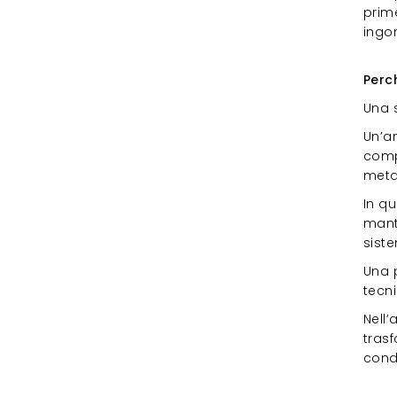
prime
ingo
Per
Perc
Una 
Un’a
comp
metal
In qu
mant
sist
Una p
tecni
Nell’
trasf
condi
Ant