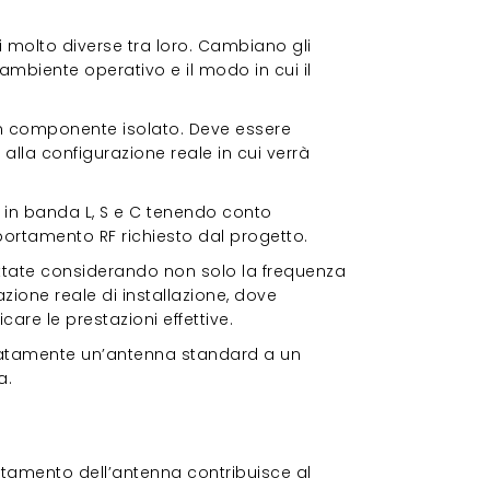
ni molto diverse tra loro. Cambiano gli
l’ambiente operativo e il modo in cui il
n componente isolato. Deve essere
alla configurazione reale in cui verrà
 in banda L, S e C tenendo conto
mportamento RF richiesto dal progetto.
ttate considerando non solo la frequenza
ione reale di installazione, dove
are le prestazioni effettive.
orzatamente un’antenna standard a un
a.
ortamento dell’antenna contribuisce al