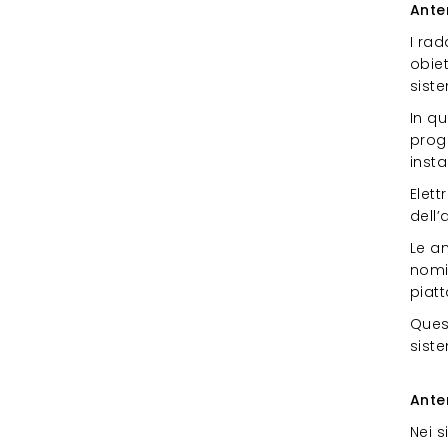
Ante
I rad
obiet
siste
In q
proge
insta
Elet
dell’
Le a
nomi
piatt
Ques
sist
Ant
Ante
Nei s