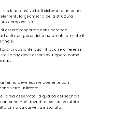
 replicarla più volte. Il sistema d’antenna
lementi, la geometria della struttura, il
ento complessivo.
di essere progettati considerando il
radianti non garantisce automaticamente il
 finale.
ttura circostante può introdurre differenze
esto l’array deve essere sviluppato come
arati.
forma reale
ll’antenna deve essere coerente con
enna verrà utilizzata.
re l’area osservata, la qualità del segnale
one d’antenna non dovrebbe essere valutata
aforma su cui verrà installata.