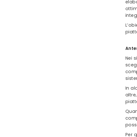
elabo
ottim
integ
L’obi
piatt
Ant
Ante
Nei s
scegl
comp
sist
In al
altre
piatt
Quand
compo
posso
Per q