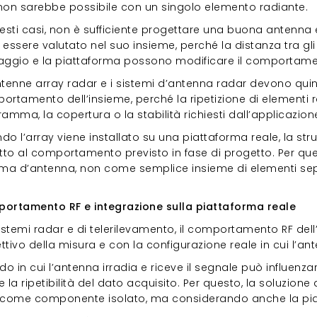
non sarebbe possibile con un singolo elemento radiante.
esti casi, non è sufficiente progettare una buona antenna e
essere valutato nel suo insieme, perché la distanza tra gli e
aggio e la piattaforma possono modificare il comportam
ntenne array radar e i sistemi d’antenna radar devono quin
ortamento dell’insieme, perché la ripetizione di elementi 
amma, la copertura o la stabilità richiesti dall’applicazione
o l’array viene installato su una piattaforma reale, la stru
etto al comportamento previsto in fase di progetto. Per qu
ema d’antenna, non come semplice insieme di elementi sep
portamento RF e integrazione sulla piatta
ortamento RF e integrazione sulla piattaforma reale
sistemi radar e di telerilevamento, il comportamento RF de
ettivo della misura e con la configurazione reale in cui l’ant
do in cui l’antenna irradia e riceve il segnale può influenza
 e la ripetibilità del dato acquisito. Per questo, la soluzi
 come componente isolato, ma considerando anche la piatt