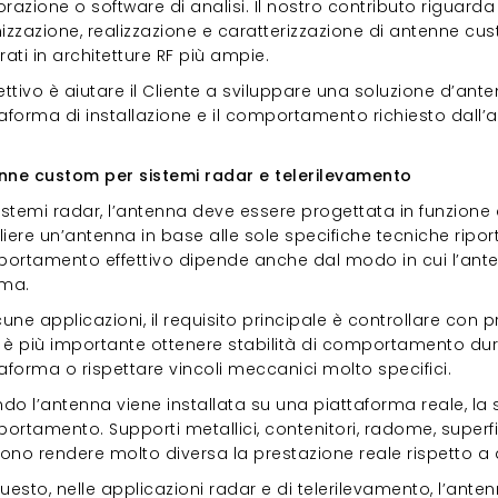
razione o software di analisi. Il nostro contributo riguard
izzazione, realizzazione e caratterizzazione di antenne cu
rati in architetture RF più ampie.
ettivo è aiutare il Cliente a sviluppare una soluzione d’ante
aforma di installazione e il comportamento richiesto dall’a
enne custom per sistemi radar e telerilev
nne custom per sistemi radar e telerilevamento
istemi radar, l’antenna deve essere progettata in funzione 
iere un’antenna in base alle sole specifiche tecniche ripor
ortamento effettivo dipende anche dal modo in cui l’antenn
ema.
cune applicazioni, il requisito principale è controllare con p
, è più importante ottenere stabilità di comportamento dur
aforma o rispettare vincoli meccanici molto specifici.
o l’antenna viene installata su una piattaforma reale, la s
rtamento. Supporti metallici, contenitori, radome, superfic
no rendere molto diversa la prestazione reale rispetto a qu
uesto, nelle applicazioni radar e di telerilevamento, l’ant