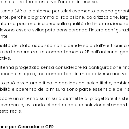
in cui il sistema osserva l’area di interesse.
ntenne SAR e le antenne per telerilevamento devono garan
ente, perché diagramma di radiazione, polarizzazione, larg
aforma possono incidere sulla qualità dell’informazione ra
devono essere sviluppate considerando l’intera configurazi
nte.
alità del dato acquisito non dipende solo dall’elettronica
e dalla coerenza tra comportamento RF dell’antenna, geome
tive.
ntenna progettata senza considerare la configurazione fin
onente singolo, ma comportarsi in modo diverso una volta 
o può diventare critico in applicazioni scientifiche, ambient
ibilità e coerenza della misura sono parte essenziale del ris
ppare un’antenna su misura permette di progettare il sistem
rilevamento, evitando di partire da una soluzione standar
sto reale.
enne per Georadar e GPR
nne per Georadar e GPR