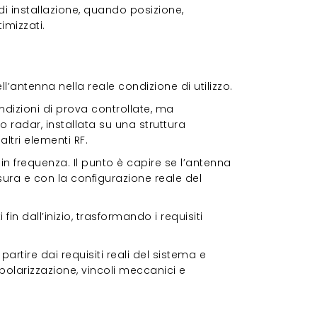
 di installazione, quando posizione,
mizzati.
fficiente
ntenna nella reale condizione di utilizzo.
izioni di prova controllate, ma
radar, installata su una struttura
altri elementi RF.
in frequenza. Il punto è capire se l’antenna
ra e con la configurazione reale del
n dall’inizio, trasformando i requisiti
artire dai requisiti reali del sistema e
polarizzazione, vincoli meccanici e