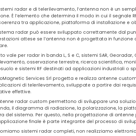
sistemi radar e di telerilevamento, l’antenna non è un sem
ione. È l’elemento che determina il modo in cui il segnale R
coerenza tra applicazione, piattaforma di installazione e obi
istema radar può essere sviluppato correttamente dal punt
estazioni attese se l’antenna non è progettata in funzione 
are.
o vale per radar in banda L, S e C, sistemi SAR, Georadar, G
ilevamento, osservazione terrestre, ricerca scientifica, mo
suolo e sistemi RF destinati ad applicazioni industriali o sp
troMagnetic Services Srl progetta e realizza antenne custo
licazioni di telerilevamento, sviluppate a partire dai requisi
tive effettive.
ntenne radar custom permettono di sviluppare una soluzio
nda, il diagramma di radiazione, la polarizzazione, la piattaf
a del sistema. Per questo, nella progettazione di antenne 
applicazione finale è parte integrante del processo di svilu
orniamo sistemi radar completi, non realizziamo elettronica at