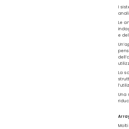
I si
anali
Le a
indag
e del
Un’a
pensa
dell’
utili
La so
stru
l’util
Una s
ridu
Arr
Arra
Molt