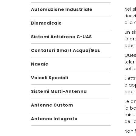
Nei 
Automazione Industriale
ricez
alla 
Biomedicale
Un s
Sistemi Antidrone C-UAS
le pr
oper
Contatori Smart Acqua/Gas
Quest
teler
Navale
sotto
Veicoli Speciali
Elet
e app
Sistemi Multi-Antenna
opera
Le a
Antenne Custom
la ba
misur
Antenne Integrate
dell’
Non f