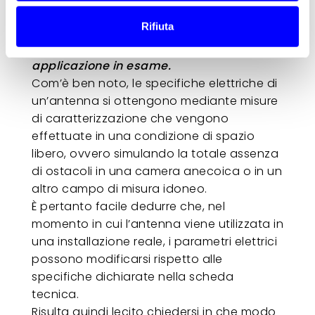
3. Individuazione delle condizioni di
Rifiuta
installazione in grado di garantire le
migliori prestazioni nella particolare
applicazione in esame.
Com’è ben noto, le specifiche elettriche di
un’antenna si ottengono mediante misure
di caratterizzazione che vengono
effettuate in una condizione di spazio
libero, ovvero simulando la totale assenza
di ostacoli in una camera anecoica o in un
altro campo di misura idoneo.
È pertanto facile dedurre che, nel
momento in cui l’antenna viene utilizzata in
una installazione reale, i parametri elettrici
possono modificarsi rispetto alle
specifiche dichiarate nella scheda
tecnica.
Risulta quindi lecito chiedersi in che modo