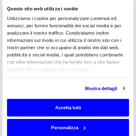
necessità. Inoltre, nel caso in cui si debba
Questo sito web utilizza i cookie
operare un confronto tra più prodotti
Utilizziamo i cookie per personalizzare contenuti ed
basandosi esclusivamente sui leaflet
annunci, per fornire funzionalità dei social media e per
ufficiali, ci si può trovare di fronte a dati
analizzare il nostro traffico. Condividiamo inoltre
non omogenei o mancanti, di
informazioni sul modo in cui utilizza il nostro sito con i
conseguenza la loro disamina può rivelarsi
nostri partner che si occupano di analisi dei dati web,
difficile.
pubblicità e social media, i quali potrebbero combinarle
(Per saperne di più puoi
scaricare la guida
con altre informazioni che ha fornito loro o che hanno
gratuita
che abbiamo scritto su questo
raccolto dal suo utilizzo dei loro servizi.
argomento).
Avere la possibilità di individuare
tempestivamente le schede tecniche più
Mostra dettagli
affidabili, scegliendo in maniera sicura le
antenne più adatte alla propria
Accetta tutti
applicazione, comporta un
importante
risparmio sia in termini economici che di
tempo.
Personalizza