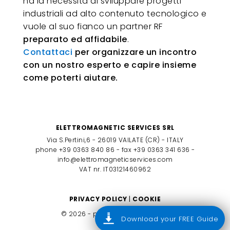
ha la necessità di sviluppare progetti
industriali ad alto contenuto tecnologico e
vuole al suo fianco un partner RF
preparato ed affidabile
.
Contattaci
per organizzare un incontro
con un nostro esperto e capire insieme
come poterti aiutare.
ELETTROMAGNETIC SERVICES SRL
Via S.Pertini,6 - 26019 VAILATE (CR) - ITALY
phone +39 0363 840 86 - fax +39 0363 341 636 -
info@elettromagneticservices.com
VAT nr. IT03121460962
PRIVACY POLICY
|
COOKIE
© 2026 - powered by
CoriWeb
Download your FREE Guide