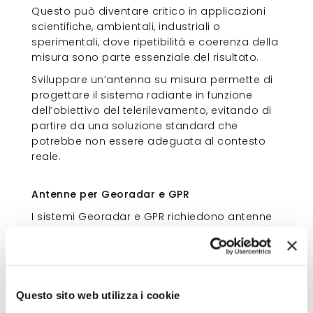
Questo può diventare critico in applicazioni
scientifiche, ambientali, industriali o
sperimentali, dove ripetibilità e coerenza della
misura sono parte essenziale del risultato.
Sviluppare un’antenna su misura permette di
progettare il sistema radiante in funzione
dell’obiettivo del telerilevamento, evitando di
partire da una soluzione standard che
potrebbe non essere adeguata al contesto
reale.
Antenne per Georadar e GPR
Antenne per Georadar e GPR
I sistemi Georadar e GPR richiedono antenne
progettate in funzione del tipo di indagine e
del mezzo da analizzare.
Le antenne per Georadar e le antenne GPR
devono essere progettate in funzione della
Questo sito web utilizza i cookie
profondità di indagine, della risoluzione