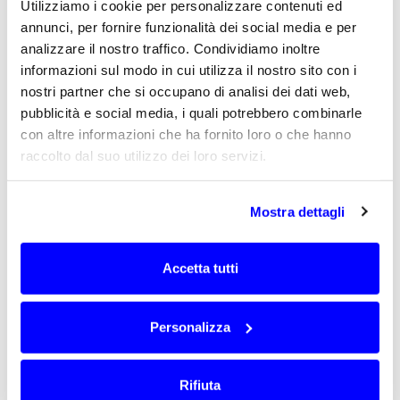
richiesta, del tipo di superficie o materiale da
Utilizziamo i cookie per personalizzare contenuti ed
analizzare, della banda operativa e della
annunci, per fornire funzionalità dei social media e per
geometria di integrazione nel sistema di
analizzare il nostro traffico. Condividiamo inoltre
misura.
informazioni sul modo in cui utilizza il nostro sito con i
Un’applicazione destinata all’indagine del
nostri partner che si occupano di analisi dei dati web,
terreno può avere esigenze diverse rispetto a
pubblicità e social media, i quali potrebbero combinarle
un sistema pensato per pavimentazioni,
con altre informazioni che ha fornito loro o che hanno
strutture, materiali o superfici specifiche. In
raccolto dal suo utilizzo dei loro servizi.
questi casi, il comportamento dell’antenna
deve essere coerente con l’obiettivo della
misura e con il modo in cui il sistema viene
Mostra dettagli
utilizzato sul campo.
La sola prestazione RF in condizioni ideali non
Accetta tutti
è sufficiente. L’antenna deve poter lavorare
all’interno di una struttura meccanica adatta
all’impiego reale, mantenendo un
Personalizza
comportamento prevedibile durante l’utilizzo.
Una soluzione custom consente di bilanciare
meglio prestazioni RF, vincoli meccanici e
Rifiuta