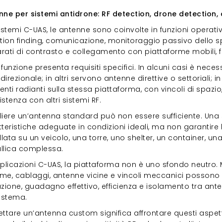
ontrasto RF
nne per sistemi antidrone: RF detection, drone detection, 
istemi C-UAS, le antenne sono coinvolte in funzioni operati
ction finding, comunicazione, monitoraggio passivo dello s
rati di contrasto e collegamento con piattaforme mobili,
funzione presenta requisiti specifici. In alcuni casi è neces
irezionale; in altri servono antenne direttive o settoriali; i
nti radianti sulla stessa piattaforma, con vincoli di spaz
stenza con altri sistemi RF.
liere un’antenna standard può non essere sufficiente. Una
tteristiche adeguate in condizioni ideali, ma non garanti
llata su un veicolo, una torre, uno shelter, un container, u
llica complessa.
plicazioni C-UAS, la piattaforma non è uno sfondo neutro. 
me, cablaggi, antenne vicine e vincoli meccanici possono
zione, guadagno effettivo, efficienza e isolamento tra antenn
sistema.
ttare un’antenna custom significa affrontare questi aspetti f