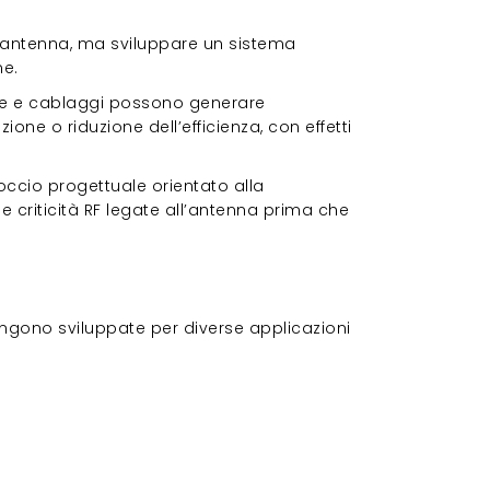
a antenna, ma sviluppare un sistema
me.
ome e cablaggi possono generare
ne o riduzione dell’efficienza, con effetti
occio progettuale orientato alla
le criticità RF legate all’antenna prima che
engono sviluppate per diverse applicazioni