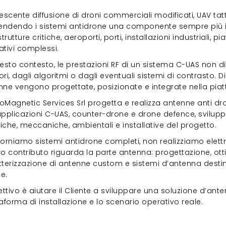
escente diffusione di droni commerciali modificati, UAV tatti
rendendo i sistemi antidrone una componente sempre più i
strutture critiche, aeroporti, porti, installazioni industriali, p
ativi complessi.
esto contesto, le prestazioni RF di un sistema C-UAS non di
ri, dagli algoritmi o dagli eventuali sistemi di contrasto.
nne vengono progettate, posizionate e integrate nella piat
troMagnetic Services Srl progetta e realizza antenne anti 
applicazioni C-UAS, counter-drone e drone defence, sviluppa
riche, meccaniche, ambientali e installative del progetto.
orniamo sistemi antidrone completi, non realizziamo elettr
o contributo riguarda la parte antenna: progettazione, otti
terizzazione di antenne custom e sistemi d’antenna destinat
e.
ettivo è aiutare il Cliente a sviluppare una soluzione d’ante
aforma di installazione e lo scenario operativo reale.
enne per sistemi antidrone: RF detection, dr