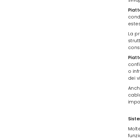
Piat
condi
estes
La p
strut
consi
Piatt
confi
o inf
dei v
Anche
cabl
impo
Sis
Sist
Molt
funz