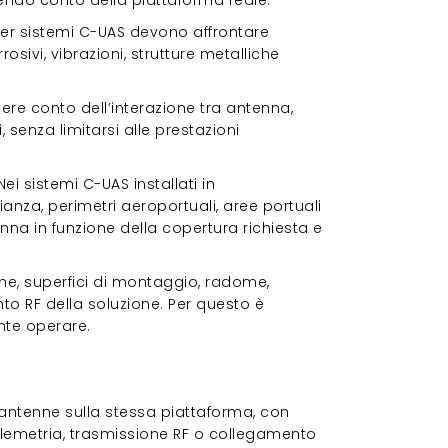
per sistemi C-UAS devono affrontare
sivi, vibrazioni, strutture metalliche
re conto dell’interazione tra antenna,
, senza limitarsi alle prestazioni
Nei sistemi C-UAS installati in
ianza, perimetri aeroportuali, aree portuali
tenna in funzione della copertura richiesta e
che, superfici di montaggio, radome,
o RF della soluzione. Per questo è
ente operare.
 antenne sulla stessa piattaforma, con
elemetria, trasmissione RF o collegamento