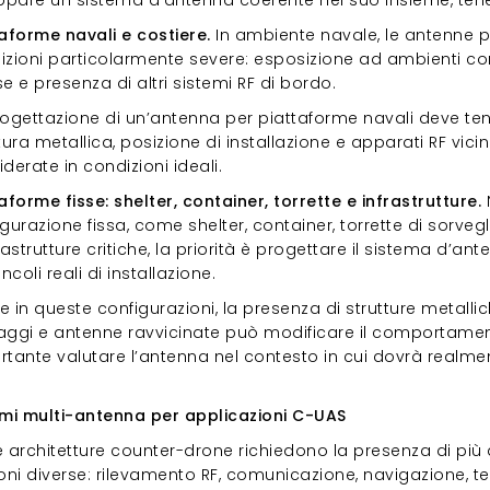
taforme navali e costiere.
In ambiente navale, le antenne 
zioni particolarmente severe: esposizione ad ambienti corro
e e presenza di altri sistemi RF di bordo.
rogettazione di un’antenna per piattaforme navali deve tene
tura metallica, posizione di installazione e apparati RF vicini
derate in condizioni ideali.
aforme fisse: shelter, container, torrette e infrastrutture.
gurazione fissa, come shelter, container, torrette di sorvegl
rastrutture critiche, la priorità è progettare il sistema d’an
incoli reali di installazione.
 in queste configurazioni, la presenza di strutture metalli
aggi e antenne ravvicinate può modificare il comportament
rtante valutare l’antenna nel contesto in cui dovrà realm
temi multi-antenna per applicazioni C-UAS
emi multi-antenna per applicazioni C-UAS
e architetture counter-drone richiedono la presenza di più
ioni diverse: rilevamento RF, comunicazione, navigazione, t