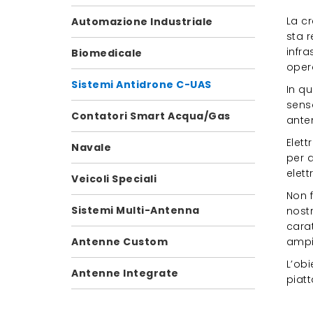
La cr
Automazione Industriale
sta 
infra
Biomedicale
oper
Sistemi Antidrone C-UAS
In qu
senso
Contatori Smart Acqua/Gas
ante
Elet
Navale
per 
elett
Veicoli Speciali
Non f
Sistemi Multi-Antenna
nostr
carat
ampi
Antenne Custom
L’obi
Antenne Integrate
piatt
Ant