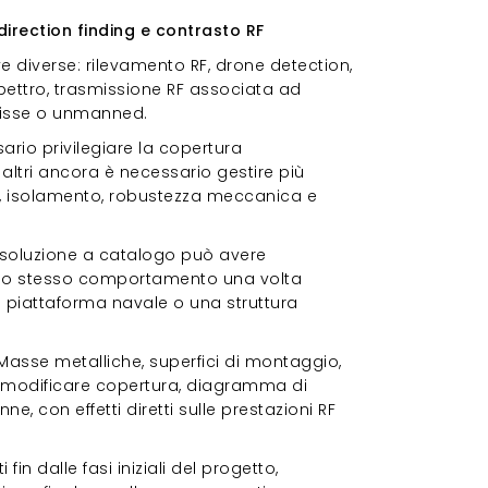
direction finding e contrasto RF
ve diverse: rilevamento RF, drone detection,
pettro, trasmissione RF associata ad
 fisse o unmanned.
sario privilegiare la copertura
n altri ancora è necessario gestire più
io, isolamento, robustezza meccanica e
 soluzione a catalogo può avere
re lo stesso comportamento una volta
na piattaforma navale o una struttura
Masse metalliche, superfici di montaggio,
 modificare copertura, diagramma di
e, con effetti diretti sulle prestazioni RF
in dalle fasi iniziali del progetto,