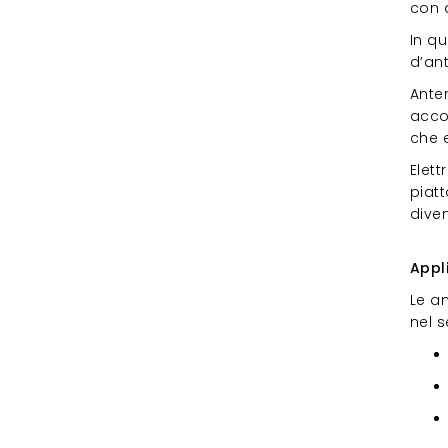
con a
In q
d’an
Ante
accop
che 
Elett
piatt
diven
Appl
Appli
Le a
nel s