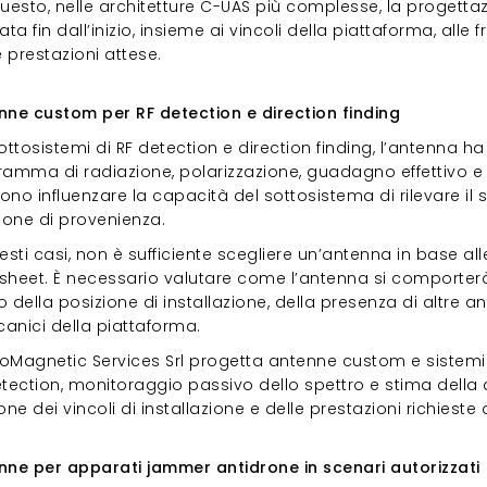
questo, nelle architetture C-UAS più complesse, la progett
ata fin dall’inizio, insieme ai vincoli della piattaforma, alle
e prestazioni attese.
enne custom per RF detection e direction fi
nne custom per RF detection e direction finding
ottosistemi di RF detection e direction finding, l’antenna ha
ramma di radiazione, polarizzazione, guadagno effettivo 
no influenzare la capacità del sottosistema di rilevare il
zione di provenienza.
esti casi, non è sufficiente scegliere un’antenna in base all
sheet. È necessario valutare come l’antenna si comporterà
 della posizione di installazione, della presenza di altre a
anici della piattaforma.
troMagnetic Services Srl progetta antenne custom e sistemi 
tection, monitoraggio passivo dello spettro e stima della di
one dei vincoli di installazione e delle prestazioni richieste d
enne per apparati jammer antidrone in scen
nne per apparati jammer antidrone in scenari autorizzati