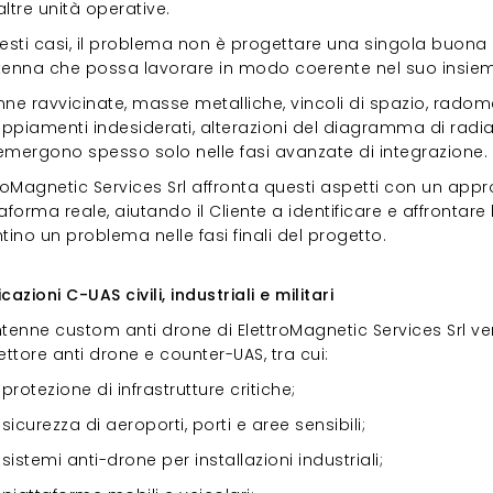
ltre unità operative.
uesti casi, il problema non è progettare una singola buon
tenna che possa lavorare in modo coerente nel suo insie
nne ravvicinate, masse metalliche, vincoli di spazio, rad
piamenti indesiderati, alterazioni del diagramma di radiazio
emergono spesso solo nelle fasi avanzate di integrazione.
roMagnetic Services Srl affronta questi aspetti con un appr
aforma reale, aiutando il Cliente a identificare e affrontare 
tino un problema nelle fasi finali del progetto.
icazioni C-UAS civili, industriali e militari
cazioni C-UAS civili, industriali e militari
ntenne custom anti drone di ElettroMagnetic Services Srl v
ettore anti drone e counter-UAS, tra cui:
protezione di infrastrutture critiche;
sicurezza di aeroporti, porti e aree sensibili;
sistemi anti-drone per installazioni industriali;