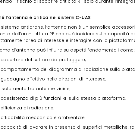
endo il rischio di scoprire criticità RF solo durante l’integr
ché l’antenna è critica nei sistemi C-UAS
hé l’antenna è critica nei sistemi C-UAS
 sistema antidrone, l’antenna non è un semplice accessorio
nto dell’architettura RF che può incidere sulla capacità de
ttamente l’area di interesse e interagire con la piattaform
istema d’antenna può influire su aspetti fondamentali come
copertura del settore da proteggere;
comportamento del diagramma di radiazione sulla piatta
guadagno effettivo nelle direzioni di interesse;
isolamento tra antenne vicine;
coesistenza di più funzioni RF sulla stessa piattaforma;
efficienza di radiazione;
affidabilità meccanica e ambientale;
capacità di lavorare in presenza di superfici metalliche, ra