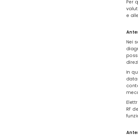
Per 
valut
e all
Ant
Ante
Nei s
diag
posso
dire
In qu
data
conto
mecc
Elet
RF de
funzi
Ant
Ante