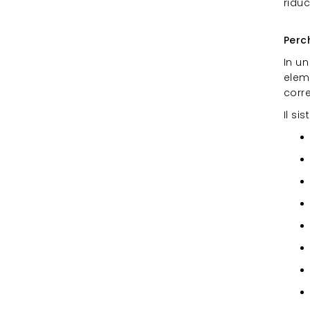
riduc
Per
Perc
In un
eleme
corre
Il s