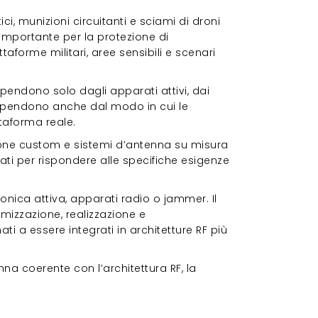
ci, munizioni circuitanti e sciami di droni
mportante per la protezione di
iattaforme militari, aree sensibili e scenari
pendono solo dagli apparati attivi, dai
 Dipendono anche dal modo in cui le
taforma reale.
drone custom e sistemi d’antenna su misura
ti per rispondere alle specifiche esigenze
onica attiva, apparati radio o jammer. Il
mizzazione, realizzazione e
i a essere integrati in architetture RF più
nna coerente con l’architettura RF, la
one detection, direction finding