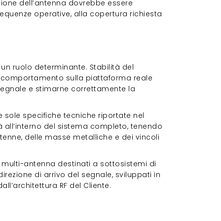
azione dell’antenna dovrebbe essere
 frequenze operative, alla copertura richiesta
nding
 un ruolo determinante. Stabilità del
e comportamento sulla piattaforma reale
 segnale e stimarne correttamente la
e sole specifiche tecniche riportate nel
 all’interno del sistema completo, tenendo
ntenne, delle masse metalliche e dei vincoli
multi-antenna destinati a sottosistemi di
rezione di arrivo del segnale, sviluppati in
all’architettura RF del Cliente.
ari autorizzati