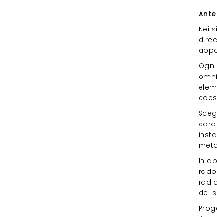
e c
Ante
Nei s
dire
appa
Ogni 
omnid
eleme
coesi
Sceg
cara
insta
meta
In ap
rado
radia
del 
Proge