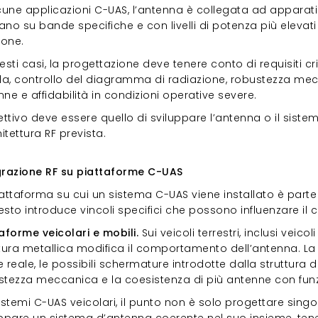
lcune applicazioni C-UAS, l’antenna è collegata ad apparat
no su bande specifiche e con livelli di potenza più elevati
ione.
esti casi, la progettazione deve tenere conto di requisiti cr
a, controllo del diagramma di radiazione, robustezza mecc
ne e affidabilità in condizioni operative severe.
ettivo deve essere quello di sviluppare l’antenna o il sis
hitettura RF prevista.
egrazione RF su piattaforme C-UAS
grazione RF su piattaforme C-UAS
iattaforma su cui un sistema C-UAS viene installato è part
esto introduce vincoli specifici che possono influenzare i
aforme veicolari e mobili.
Sui veicoli terrestri, inclusi veico
ttura metallica modifica il comportamento dell’antenna. La
 reale, le possibili schermature introdotte dalla struttura del 
stezza meccanica e la coesistenza di più antenne con funz
istemi C-UAS veicolari, il punto non è solo progettare singo
uppare un sistema d’antenna coerente nel suo insieme, ten