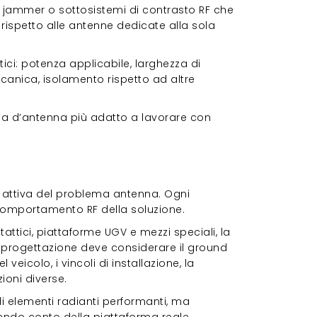
i jammer o sottosistemi di contrasto RF che
 rispetto alle antenne dedicate alla sola
itici: potenza applicabile, larghezza di
anica, isolamento rispetto ad altre
tema d’antenna più adatto a lavorare con
e attiva del problema antenna. Ogni
l comportamento RF della soluzione.
li tattici, piattaforme UGV e mezzi speciali, la
 progettazione deve considerare il ground
veicolo, i vincoli di installazione, la
ioni diverse.
li elementi radianti performanti, ma
endo conto della piattaforma reale.