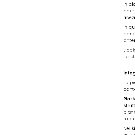
In a
opera
ricez
In qu
band
anten
L’obi
l’arc
Int
Inte
La p
cont
Piatt
stru
plane
robu
Nei s
svil